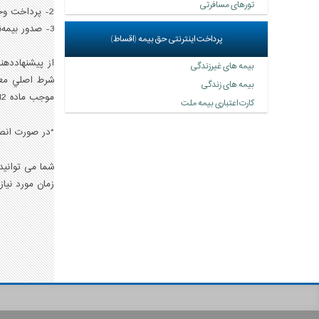
تورهای مسافرتی
2- پرداخت وجه
3- صدور بیمه‌نامه
پرداخت اینترنتی حق بيمه (اقساط)
از پيشنهاددهن
بیمه های غیرزندگی
شرط اصلي معتب
بیمه های زندگی
موجب ماده 12 قانون بيمه، باعث ابطال و سلب مزايای بيمه‌نامه خواهد شد.
کارت اعتباری بیمه ملت
*در صورت انصر
شما می توانید پ
زمان مورد نیاز برای تکمیل اطلاعات حد