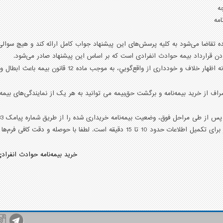
ده تقاضا می‌شود به كليه پرسش‌های اين پيشنهاد جواب كامل ارائه کند و هيچ سوا
دن قرارداد بيمه حوادث انفرادی است كه بر اساس اين پيشنهاد صادر می‌شود.
و خودداری از واقع‌گويي، به موجب ماده 12 قانون بيمه باعث ابطال و سلب مزايای بيمه‌نامه خواهد شد.
اف از خرید بیمه‌نامه و برگشت حق‌بیمه می توانید به هر یک از نمایندگی‌های بیم
 از طی مراحل فوق، وضعیت بیمه‌نامه خریداری شده را از طریق شماره پیامک 85333 پیگیری فرمایید.
دود 10 تا 15 دقیقه است. لطفا با حوصله و دقت کافی فرم‌ها را تکمیل کنید.
خريد بيمه‌نامه حوادث انفراد