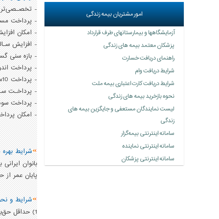
- تخصـصی‌ترین
امور مشتریان بیمه زندگی
- پرداخت مسـت
- امکان افزای
آزمایشگاهها و بیمارستانهای طرف قرارداد
- افزایش سـالیان
پزشکان معتمد بیمه های زندگی
- بازه سنی گسترده ب
راهنمای دریافت خسارت
- پرداخت اندو
شرایط دریافت وام
- پرداخت 10سـال مسـتمری به ذینفع یا ذینفعان در صورت فوت بیمه‌شـده در طـول 10سـال اول دریافت مسـتمری
شرایط دریافت کارت اعتباری بیمه ملت
- پرداخـت سـه
نحوه بازخرید بیمه های زندگی
- پرداخت سود 
لیست نمایندگان مستعفی و جایگزین بیمه های
- امکان پرداخت حق 
زندگی
سامانه اینترنتی‌ بیمه‌گزار
سامانه اینترنتی نماینده
شرایط بهره م
سامانه اینترنتی پزشکان
پایان عمر از ح
شرایط و نحوه
1) حداقل حق‌بیمـه ماهانه در شـروع قرارداد، یک‌صـد هزارريال و حداکثر آن چـهار میلیون ريـال است.