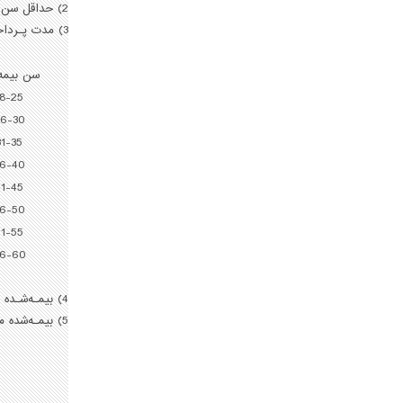
2) حداقل سن برای خرید این بیمه‌نامه 18 سال و حداکثر آن 60 سال است.
3) مدت پـرداخت حـق‌بیمه براساس جدول زیر مشـخص می‌شود:
سن بیمه‌
18-25
6-30
31-35
6-40
41-45
6-50
51-55
6-60
4) بیمـه‌شـده می‌تواند حق‌بیمه خود را سـالیانه به میزان 5 تا 20 درصـد، که در ابتدای بیمـه‌نامه معین می‌شود، افزایش دهد.
5) بیمـه‌شده می‌تـواند در صورت تـمایل، چنان‌چه بیشتر از 5 سال به پایان مدت بیمه‌نامه باقی نمانده باشد، مسـتمری پیش از موعد را درخواست کند.