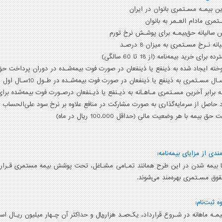
 بیمـه مسـتمری بانوان در ایران
مری مادام العـمر به بانوان
ش سالیانه حق‌بیمـه برای پوشـش نرخ تورم
ه نـرخ مسـتمری به میزان 8 درصـد
رای خرید بیمه‌نامه (از 18 تا 60 سالگی)
خته ایجاد شده به ذینفع یا ذینفعان در صورت فوت بیمه‌شـده در دوران پرداخت حق‌
 برابر آخرین مسـتمری مـاهـانه به ذیـنفع یا ذیـنفعان درصـورت فوت بیمه‌شده برا
حاصل از سرمایه‌گذاری به صورت مشارکت در منافع علاوه بر نرخ سود علی‌الحساب
بیمه با هر وضعیت مالی (حداقل 100.000 ریال در ماه)
ندی از مزایای بیمه‌نامه:
قوق مسـتمری بهره‌مند می‌شوند.
 ثبت‌نام: