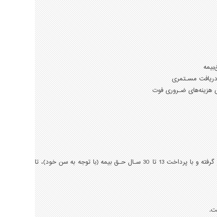
بیمه
ی هزینه‌های ضـروری فوت
بانوان ایرانی با بیمه شدن در این طرح همانند تمـامی مشـاغل، تحت پوشش بیمه مستمری قـرار گرفته و با پرداخت 13 تا 30 سـال حـق بیمه (با توجه به سن خود)، تا