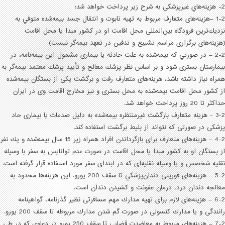
2- هزينه‌هاي غيرپزشكی به شرح زير پرداخت خواهد شد:
1-2 –هزينه‌های متعارف مربوط به تهيه تابوت و انتقال جسد بيمه‌شده متوفي به
نزديك‌ترين فرودگاه بين‌المللی محل اقامت او در كشور مبدا يا محل اقامت
(هزينه‌های برگزاری مراسم تشييع و تدفين در تعهد بيمه‌گر نیست)
2-2 – در صورتي كه بيمه‌شده به علت حادثه يا بيماری مشمول اين بيمه‌نامه، در
بيمارستان بستری شود و بر اساس نظر پزشك معالج و تأیيد پزشك معتمد بيمه‌گر به
همراه نياز داشته باشد، هزينه‌های متعارف رفت و برگشت يكی از بستگان بيمه‌شده
از كشور محل اقامت بيمه‌شده به محل بستری و نيز مخارج اقامت وی در ايران
حداكثر تا 20 روز پرداخت خواهد شد.
3-2 - هزينه متعارف بازگشت غيرمنتظره بيمه‌شده به دليل صدمات يا بيماری حاد
پزشكی در صورتی كه نتواند از بليط برگشت استفاده کند.
4-2 – هزينه‌های متعارف برای بازگرداندن افراد همراه زير 15 سال بيمه‌شده و يك نفر
از بستگان او به كشور مبدا يا محل اقامت در صورت عدم توانايس به سفر با وسيله
نقليه شخصس و يا وسيله نقليه‌ای كه در ابتدای سفر مورد استفاده قرار گرفته است.
5-2 – هزينه‌های فوريتی دندان‌پزشكي تا سقف 200 يورو. اين هزينه‌ها محدود به
معالجه دندان درد، درمان عفونت و كشيدن دندان است.
6-2 – هزينه‌های لازم برای تهيه مدارك مهم مسافرتی نظير گذرنامه، گواهينامه
رانندگی و يا مدارك كنسولی در صورت گم شدن مدارك مربوطه تا سقف 200 يورو.
7-2 – هزينه‌های مربوط به معاضدت قضايی تا سقف 250 يورو در دعاوی كه در طی