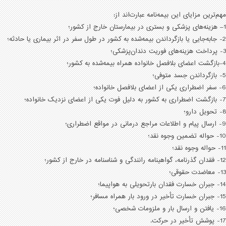
مهم‌ترین مزایای این بیمه‌نامه عبارت‌اند از:
1– هزینه‌های پزشکی و بستری در بیمارستان خارج از کشور؛
2- جابه‌جایی یا بازگرداندن بیمه‌شده به کشور در طول سفر در اثر بیماری یا حادثه؛
3- پرداخت هزینه‌های فوریت دندان‌پزشکی؛
4-بازگشت اعضای بلافصل خانواده همراه بیمه‌شده به کشور؛
5- بازگرداندن جسد متوفی؛
6- سفر اضطراری یکی از اعضای بلافصل خانواده؛
7- بازگشت اضطراری به کشور به دلیل فوت یکی از اعضای نزدیک خانواده؛
8- تحویل دارو؛
9- ارسال پیام و اطلاعات مراجع درمانی در مواقع اضطراری؛
10- حواله تضمین وجوه نقد؛
11- حواله وجوه نقد؛
12- فقدان گذرنامه، گواهینامه رانندگی و شناسنامه در خارج از کشور؛
13- معاضدت حقوقی؛
14- جبران خسارت فقدان بارتحویلی به هواپیما؛
15- جبران خسارت تأخیر در ورود بار همراه مسافر؛
16- یافتن و ارسال بار و ملزومات شخصی؛
17- پوشش تأخیر در حرکت.