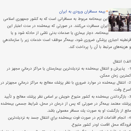
بیمه مسافران ورودی به ایران
این بیمه‌نامه مربوط به مسافرانی است که به کشور جمهوری اسلامی
ایران مسافرت می‌کنند. در صورتی كه بيمه‌شده در مدت اعتبار اين
بيمه‌نامه، دچار بيماري يا صدمات بدنی ناشی از حادثه شود و يا
قرنطينه اجباری پزشكی ضروری شود، بيمه‌گر موظف است خدمات زير را سازماندهي
و هزينه‌های مرتبط با آن را پرداخت کند.
الف) انتقال
1- پذيرش و انتقال بيمه‌شده به نزديك‌ترين بيمارستان يا مراكز درماني مجهز در
كمترين زمان ممكن.
2- انتقال بيمه‌شده در موارد ضروري با نظر پزشك معالج به مراكز درماني مجهزتر در
اسرع وقت.
3- بازگرداندن بيمه‌شده به كشور متبوع خويش بر اساس نظر پزشك معالج و تأييد
پزشك معتمد بيمه‌گر در صورتی كه پس از درمان در محل، شرايط جسمی بيمه‌شده
مانع از بازگشت او به صورت يك مسافر معمولی باشد.
4- انجام اقدامات لازم در صورت فوت بيمه‌شده براي انتقال جسد به نزديك‌ترين
فرودگاه محل اقامت اودر كشور متبوع.