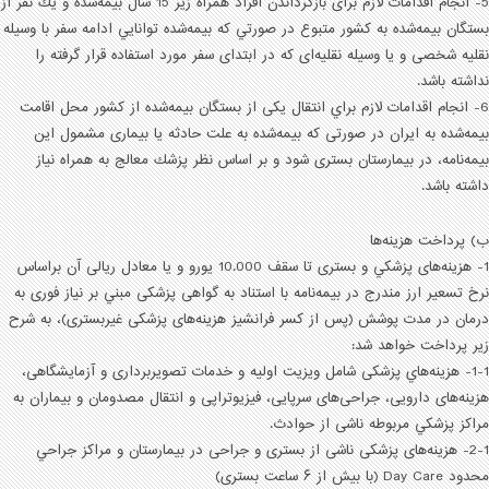
5- انجام اقدامات لازم برای بازگرداندن افراد همراه زير 15 سال بيمه‌شده و يك نفر از
بستگان بيمه‌شده به كشور متبوع در صورتي كه بيمه‌شده توانايي ادامه سفر با وسيله
نقليه شخصی و يا وسيله نقليه‌ای كه در ابتدای سفر مورد استفاده قرار گرفته را
نداشته باشد.
6- انجام اقدامات لازم براي انتقال يكی از بستگان بيمه‌شده از كشور محل اقامت
بيمه‌شده به ايران در صورتی كه بيمه‌شده به علت حادثه يا بيماری مشمول اين
بيمه‌نامه، در بيمارستان بستری شود و بر اساس نظر پزشك معالج به همراه نياز
داشته باشد.
ب) پرداخت هزينه‌ها
1- هزينه‌های پزشكي و بستری تا سقف 10.000 يورو و يا معادل ريالی آن براساس
نرخ تسعير ارز مندرج در بيمه‌نامه با استناد به گواهی پزشكی مبني بر نياز فوری به
درمان در مدت پوشش (پس از كسر فرانشيز هزينه‌های پزشكی غيربستری)، به شرح
زير پرداخت خواهد شد:
1-1- هزينه‌هاي پزشكی شامل ويزيت اوليه و خدمات تصويربرداری و آزمايشگاهی،
هزينه‌های دارويی، جراحی‌های سرپايی، فيزيوتراپی و انتقال مصدومان و بيماران به
مراكز پزشكي مربوطه ناشی از حوادث.
2-1- هزينه‌های پزشكی ناشی از بستری و جراحی در بيمارستان و مراكز جراحي
محدود Day Care (با بيش از ۶ ساعت بستری)