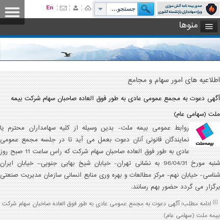
منوها
اطلاعیه های امور سهام و مجامع
آگهى دعوت به مجمع عمومى عادى به طور فوق العاده صاحبان سهام شرکت بیمه
ملت (سهامى عام)
روابط عمومی بیمه ملت- بدین وسیله از کلیه سهامداران محترم یا
نمایندگان قانونى آنان دعوت بعمل مى آید تا در
جلسه مجمع عمومى
عادى به طور فوق العاده
صاحبان سهام شرکت که راس
ساعت 11 صبح
روز
نبه مورخ 96/04/31
به نشانى تهران- خیابان شیخ بهایى جنوبى– خیابان ایران
شناسى- خیابان نهم- مرکز مطالعات و بهره ورى منابع انسانى سازمان مدیریت صنعتى
برگزار مى گردد حضور بهم رسانند.
ادامه مطلب: آگهى دعوت به مجمع عمومى عادى به طور فوق العاده صاحبان سهام شرکت
بیمه ملت (سهامى عام)